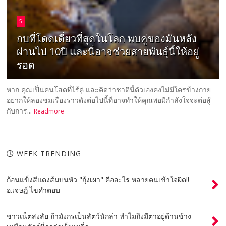
5
กบที่โดดเดี่ยวที่สุดในโลก พบคู่ของมันหลัง
ผ่านไป 10ปี และนี่อาจช่วยสายพันธุ์นี้ให้อยู่
รอด
หาก คุณเป็นคนโสดที่ไร้คู่ และคิดว่าชาตินี้ตัวเองคงไม่มีใครข้างกาย
อยากให้ลองชมเรื่องราวดังต่อไปนี้ที่อาจทำให้คุณพอมีกำลังใจจะต่อสู้
กับการ...
Readmore
WEEK TRENDING
ก้อนแข็งสีแดงส้มบนหัว "กุ้งเผา" คืออะไร หลายคนเข้าใจผิด!!
อ.เจษฎ์ ไขคำตอบ
ชาวเน็ตสงสัย ถ้ามังกรเป็นสัตว์นักล่า ทำไมถึงมีตาอยู่ด้านข้าง