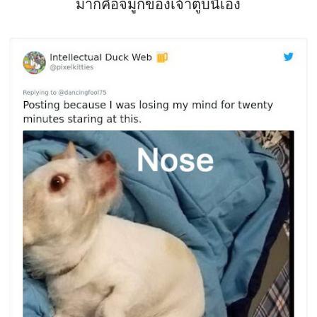
มาก็คือจมูกของเจ้าตูบนี่้เอง