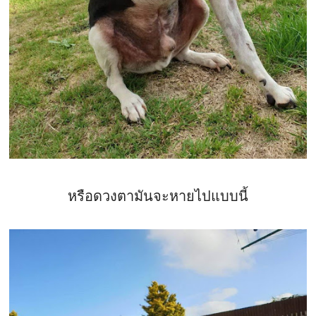
หรือดวงตามันจะหายไปแบบนี้