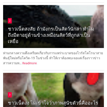
2
ชาวเน็ตสงสัย ถ้ามังกรเป็นสัตว์นักล่า ทำไม
ถึงมีตาอยู่ด้านข้างเหมือนสัตว์ที่ถูกล่าเป็น
เหยื่อ
ท่ามกลางความตึงเครียดเกี่ยวกับการแพร่ระบาดของไวรัสโคโรนาสาย
พันธุ์ใหม่หรือโควิด-19 ในช่วงนี้ ทำให้เราต้องพบเจอแต่เรื่องราวข่าว
สารความท...
Readmore
3
ชาวเน็ตงง ไม่เข้าใจว่าภาพสุนัขตัวนี้คืออะไร